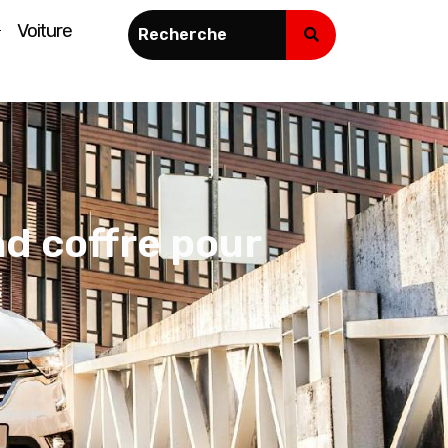
Voiture
nd coffre pour
s