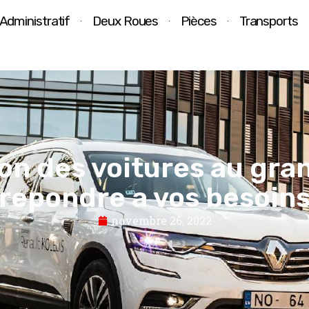
Administratif
Deux Roues
Pièces
Transports
on des voitures au gra
repondre a vos besoin
novembre 26, 2022